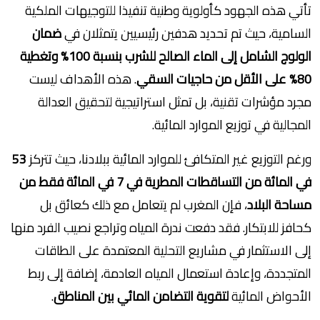
تأتي هذه الجهود كأولوية وطنية تنفيذا للتوجيهات الملكية
السامية، حيث تم تحديد هدفين رئيسيين يتمثلان في
ضمان
الولوج الشامل إلى الماء الصالح للشرب بنسبة 100% وتغطية
80% على الأقل من حاجيات السقي
. هذه الأهداف ليست
مجرد مؤشرات تقنية، بل تمثل استراتيجية لتحقيق العدالة
المجالية في توزيع الموارد المائية.
ورغم التوزيع غير المتكافئ للموارد المائية ببلادنا، حيث تتركز
53
في المائة من التساقطات المطرية في 7 في المائة فقط من
مساحة البلاد
، فإن المغرب لم يتعامل مع ذلك كعائق بل
كحافز للابتكار. فقد دفعت ندرة المياه وتراجع نصيب الفرد منها
إلى الاستثمار في مشاريع التحلية المعتمدة على الطاقات
المتجددة، وإعادة استعمال المياه العادمة، إضافة إلى ربط
الأحواض المائية
لتقوية التضامن المائي بين المناطق
.