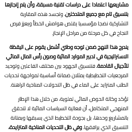
مشاريعها اعتمادا على دراسات تقنية مسبقة، وأن يتم إنجازها
بتنسيق تام مع جميع المتدخلين
. وتجسد هذه المقاربة
التشاركية نضجا مؤسسيا يقلص هوامش الخطأ ويعزز فرص
النجاح في كل مرحلة من مراحل الإنجاز.
يندرج هذا النهج ضمن توجه وطني أشمل يقوم على اليقظة
الاستراتيجية في تدبير الموارد المائية وصون رأس المال المائي
للأجيال القادمة.
فتنسيق الجهود بين مختلف الفاعلين وتوحيد
المرجعيات التخطيطية يمثلان ضمانة أساسية لمواجهة تحديات
الطلب المتزايد على الماء في ظل التحولات المناخية الراهنة.
تؤكد وكالة الحوض المائي لملوية، من خلال هذا الإطار
المنهجي المتكامل، أن فعالية السياسات المائية لا تتحقق
بالمشاريع وحدها، بل بجودة التخطيط الذي يسبقها وبمتانة
التنسيق الذي يرافقها.
وفي ظل التحديات المناخية المتزايدة،