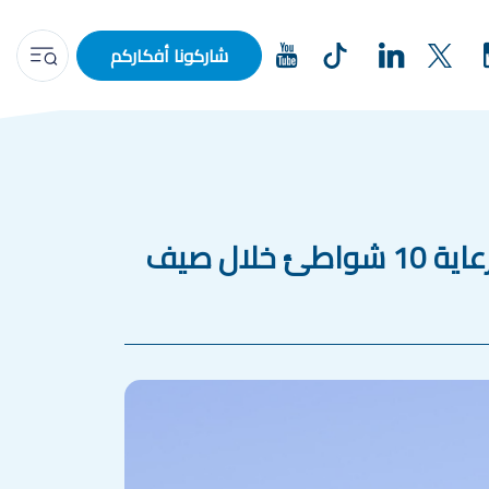
شاركونا أفكاركم
المكتب الوطني للكهرباء والماء الصالح للشرب يعزز حماية مياه الساحل برعاية 10 شواطئ خلال صيف