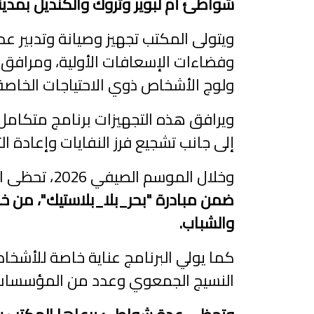
شواطئ أم لبوير وتروك والكنديل بمدين
ويتولى المكتب تجهيز وصيانة وتدبير 
وفضاءات الإسعافات الأولية، ومرافق ا
ولوج الأشخاص ذوي الاحتياجات الخاصة
ويرافق هذه التجهيزات برنامج متكامل
إلى جانب تشجيع فرز النفايات وإعادة الت
وخلال الموسم الصيفي 2026، تحظى القضايا المرتبطة بالتغيرات المناخية والحد من النفايات البلاستيكية باهتمام خاص،
ضمن مبادرة "بحر_بلا_بلاستيك"، من خ
والشباب.
كما يولي البرنامج عناية خاصة للأشخا
النسيج الجمعوي وعدد من المؤسسات ال