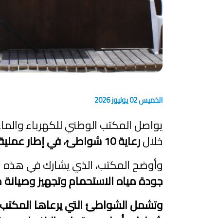
الخميس 02 يوليوز 2026
خلال
رعاية 10 شواطئ، في إطار عملية "الشواطئ النظيفة"
وأوضح المكتب، الذي يشارك في هذه العملية منذ سنة 1999، أنه يعمل سنويا
جودة مياه الاستحمام وتجهيز وصيانة 
وتشمل الشواطئ التي يرعاها المكتب مول