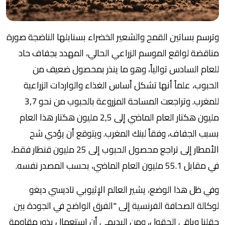
وترسم بساتين القمح والشعير الخضراء بسنابلها الناضجة صورة
مناقضة لواقع الموسم الزراعي الحالي، المهدد بجفاف حاد
للعام السادس توالياً، وهو ما ينذر بمحصول ضعيف من
الحبوب، علماً أنها تشكل أساس الغذاء والواردات الزراعية
للمغرب. وتراجعت المساحة المزروعة بالحبوب من نحو 3,7
مليون هكتار العام الماضي إلى 2,5 مليون هكتار هذا العام
بسبب الجفاف، وفقاً لبنك المغرب. ويتوقع أن يؤدي شح
الأمطار إلى تراجع محصول الحبوب إلى 25 مليون قنطار فقط،
في مقابل 55.1 مليون العام الماضي، بحسب المصدر نفسه.
وفي ظل هذا الوضع، يشير العالم الإثيوبي تاديسي ديغو
لوكالة الصحافة الفرنسية إلى "الفرق الواضح في الجودة بين
حقلنا وباقي الحقول، ومن البديهي أن استعمال بذور مقاومة