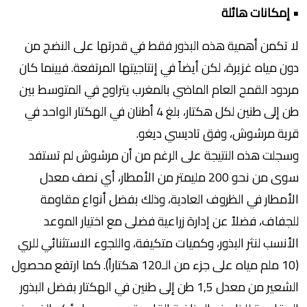
• إمكانات هائلة
لا تكمن أهمية هذه البذور فقط في قدرتها على النضج من
دون مياه غزيرة، لكن أيضاً في إنتاجيتها المرتفعة. فبينما كان
مردود القمح العام الماضي بالمغرب يتراوح في المتوسط بين
طن إلى طنين لكل هكتار، بلغ 4 أطنان في الهكتار الواحد في
قرية مرشوش، وفق تاديسي ديغو.
وسجلت هذه النتيجة على الرغم من أن مرشوش لم تستفد
سوى من نحو 200 مليمتر من الأمطار، أي نصف معدل
الأمطار في الظروف العادية، وذلك بفضل أنواع مقاومة
للجفاف، فضلاً عن إدارة زراعية فضلى مع اختيار الموعد
الأنسب لنثر البذور، وكميات متكيفة، واللجوء الاستثنائي للري
(10 ملم مياه على جزء من الـ120 هكتاراً). كما ارتفع محصول
الشعير من معدل 1,5 طن إلى طنين في الهكتار بفضل البذور