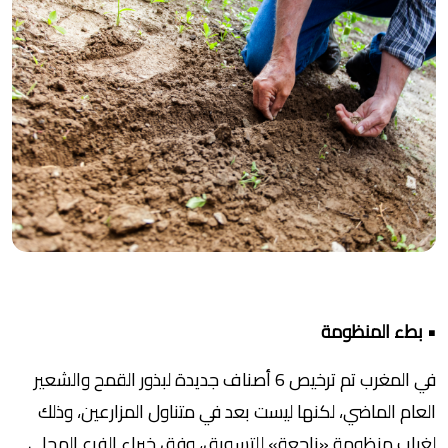
• بطء المنظومة
في المغرب تم ترخيص 6 أصناف جديدة لبذور القمح والشعير
العام الماضي، لكنها ليست بعد في متناول المزارعين، وذلك
لغياب منظومة «ناجعة» للتسويق، وفق خبراء الفرع المحلي