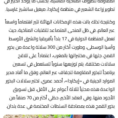
المقاومة للظروف المناخية القاسية، بحسب ما يؤكد الخبير في
تطوير زراعة الشعير في منظمة إيكاردا، ميغيل سانشيز غارسيا.
وكنتيجة لذلك باتت هذه الإمكانات الهائلة تثير اهتماماً واسعاً
عبر العالم، في ظل المنحى المتصاعد للتقلبات المناخية، حيث
تعمل المنظمة الدولية في 17 بلداً بأفريقيا والشرق الأوسط
وآسيا الوسطى، وطورت أكثر من 300 سلالة واعدة من بذور
القمح، جلها في مختبراتها بالمغرب، اعتماداً على تلاقح
سلالات مختلفة، يتم توزيعها سنوياً لتستعمل في تسعين
برنامجاً للبذور المقاومة للجفاف عبر العالم، وفق ما أفاد مدير
الموارد الجينية في «إيكاردا»، أحمد عمري. تختبر سلالات البذور
الواعدة هذه محلياً لثلاثة أعوام على الأقل، قبل تسويق
الأجود منها. وفي العقد الأخير، حظي أكثر من 70 صنفاً من
بذور القمح هذه بمصادقة السلطات المختصة في عدة بلدان.