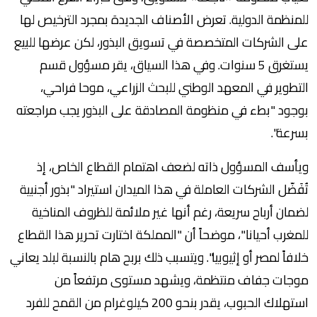
للمنظمة الدولية. تعرض الأصناف الجديدة بمجرد الترخيص لها
على الشركات المتخصصة في تسويق البذور، لكن عرضها للبيع
يستغرق 5 سنوات. وفي هذا السياق، يقر مسؤول قسم
التطوير في المعهد الوطني للبحث الزراعي، موحا فراحي،
بوجود "بطء في منظومة المصادقة على البذور يجب مراجعته
بسرعة".
ويأسف المسؤول ذاته لضعف اهتمام القطاع الخاص، إذ
تُفَضّل الشركات العاملة في هذا الميدان استيراد "بذور أجنبية
لضمان أرباح سريعة، رغم أنها غير ملائمة للظروف المناخية
للمغرب أحيانا"، موضحاً أن "المملكة اختارت تحرير هذا القطاع
خلافاً لمصر أو إثيوبيا". ويتسبب ذلك بربح هام بالنسبة لبلد يعاني
موجات جفاف منتظمة، ويشهد مستوى مرتفعاً من
استهلاك الحبوب، يقدر بنحو 200 كيلوغرام من القمح للفرد