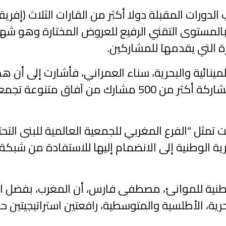
ورات المقبلة دولا أكثر من القارات الثلاث (إفريقيا
رية بالمستوى التقني الرفيع للعروض المختارة وهو ش
ة التي يقدمها للمشاركين.
مينائية والبحرية، سناء العمراني، فأشارت إلى أن هذا
في الضفة الجنوبية للمتوسط، يعرف مشاركة أكثر من 500 م
مثل “الفرع المغربي للجمعية العالمية للبنى التحتي
ية الوطنية إلى الانضمام إليها للاستفادة من شبكة 
لوطنية للموانئ، مصطفى فارس، أن المغرب، بفضل الر
ية، الأطلسية والمتوسطية، رافعتين استراتيجيتين حق