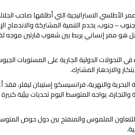
ممر الأطلسي الاستراتيجية التي أطلقها صاحب الجلا
وب – جنوب، يخدم التنمية المشتركة والاندماج الإق
 هو ممر إنساني يربط بين شعوب قارتين موجه لفك 
ي التحولات الدولية الجارية على المستويات الجيوس
كار والازدهار المشترك.
ية البحرية والنهرية، فرانسيسكو إستيبان ليفلر، فق
ة والتجارة، يواجه المتوسط اليوم تحديات بيئية كبي
ا للتعاون الملموس والمنفتح بين دول حوض المتوسط
ة.