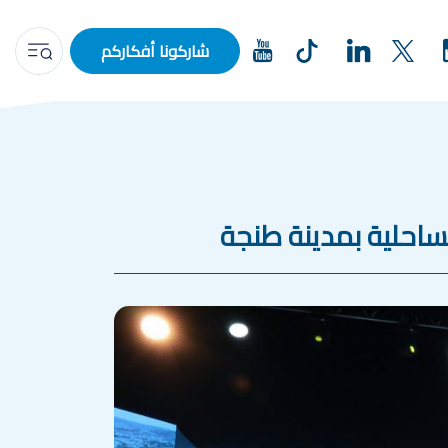
شاركونا أفكاركم
لساحلية بمدينة طنجة