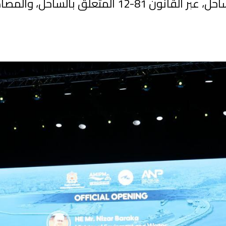
الوطنية للتدبير المندمج والمستدام للساحل، عبر الق