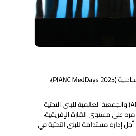
افتتحت يوم أمس الأربعاء بطنجة الدورة السادسة للأيام المتوسطية للهندسة المينائية والساحلية (PIANC MedDays 2025)،
ويروم هذا الحدث، المنظم بتعاون بين الجمعية المغربية للهندسة المينائية والبحرية (AMIPM) والجمعية العالمية للبنى التحتية
 والذي يعقد لأول مرة على مستوى القارة الإفريقية،
 أجل إدارة مستدامة للبنى التحتية في