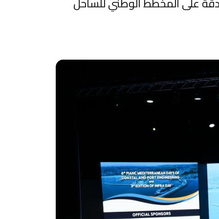
انون 81-12 المتعلق بالساحل، والمصادقة على المخطط الوطني للساحل