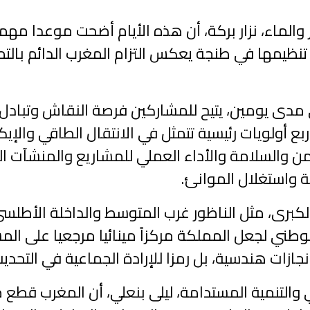
 والماء، نزار بركة، أن هذه الأيام أضحت موعدا مهما
يمها في طنجة يعكس التزام المغرب الدائم بالتميز
 مدى يومين، يتيح للمشاركين فرصة النقاش وتبادل ا
بع أولويات رئيسية تتمثل في الانتقال الطاقي والإيكو
الأمن والسلامة والأداء العملي للمشاريع والمنشآت ال
ة واستغلال الموانئ.
ية الكبرى، مثل الناظور غرب المتوسط والداخلة الأ
لوطني لجعل المملكة مركزاً مينائيا مرجعيا على ا
زات هندسية، بل رمزا للإرادة الجماعية في التحديث 
ي والتنمية المستدامة، ليلى بنعلي، أن المغرب قطع