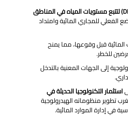
توظيف الطائرات بدون طيار (DRONE) لتتبع مستويات المياه في المناطق
ع الفعلي للمجاري المائية وامتداد
 المائية قبل وقوعها، مما يمنح
رضين للخطر.
وجية إلى الجهات المعنية بالتدخل
اري.
ى
استثمار التكنولوجيا الحديثة في
غرب تطوير منظوماته الهيدرولوجية
ية في إدارة الموارد المائية.