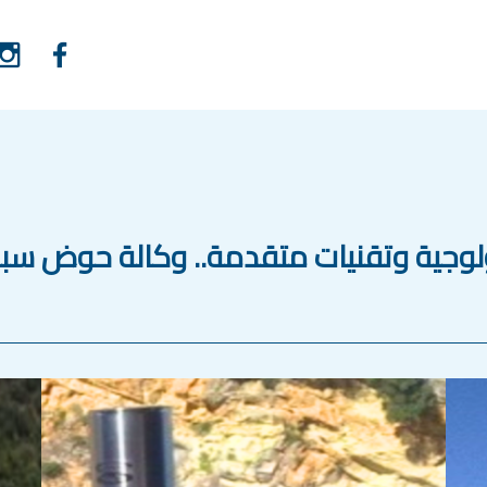
 محطة هيدرولوجية وتقنيات متقدمة.. وكالة حو