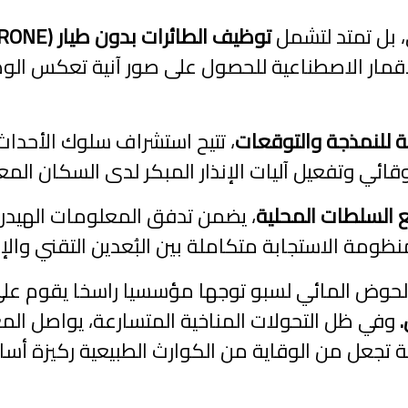
ي، بل تمتد لتشمل
لأقمار الاصطناعية للحصول على صور آنية تعكس الوض
ة للنمذجة والتوقعات
، تتيح استشراف سلوك الأحداث
قائي وتفعيل آليات الإنذار المبكر لدى السكان المع
 السلطات المحلية
، يضمن تدفق المعلومات الهيدرول
ظومة الاستجابة متكاملة بين البُعدين التقني والإد
الحوض المائي لسبو توجها مؤسسيا راسخا يقوم عل
وفي ظل التحولات المناخية المتسارعة، يواصل الم
ية تجعل من الوقاية من الكوارث الطبيعية ركيزة أساس