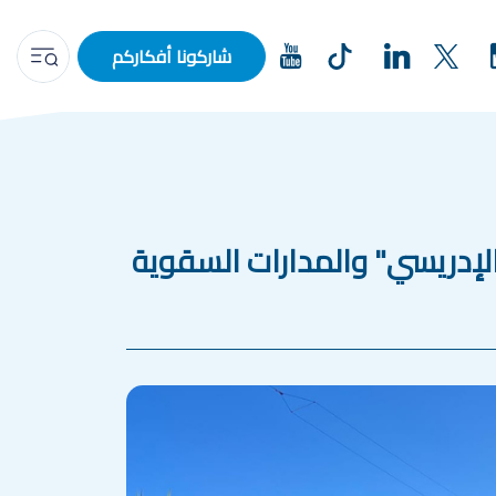
شاركونا أفكاركم
 الإدريسي" والمدارات السقوية