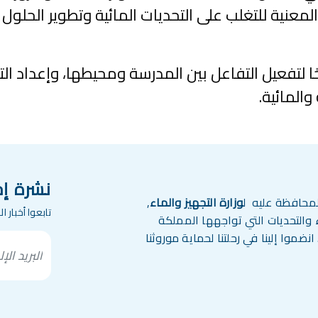
لمعنية للتغلب على التحديات المائية وتطوير الحلو
حًا لتفعيل التفاعل بين المدرسة ومحيطها، وإعداد الت
 والمائية.
نشرة إخ
لمحافظة عليه ل
وزارة التجهيز والماء
,
تابعوا أخبار 
والتحديات التي تواجهها المملكة
نضموا إلينا في رحلتنا لحماية موروثنا
mail