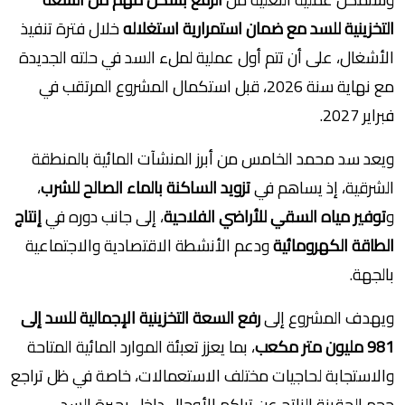
التخزينية للسد مع ضمان استمرارية استغلاله
خلال فترة تنفيذ
الأشغال، على أن تتم أول عملية لملء السد في حلته الجديدة
مع نهاية سنة 2026، قبل استكمال المشروع المرتقب في
فبراير 2027.
ويعد سد محمد الخامس من أبرز المنشآت المائية بالمنطقة
الشرقية، إذ يساهم في
تزويد الساكنة بالماء الصالح للشرب
،
و
توفير مياه السقي للأراضي الفلاحية
، إلى جانب دوره في
إنتاج
الطاقة الكهرومائية
ودعم الأنشطة الاقتصادية والاجتماعية
بالجهة.
ويهدف المشروع إلى
رفع السعة التخزينية الإجمالية للسد إلى
981 مليون متر مكعب
، بما يعزز تعبئة الموارد المائية المتاحة
والاستجابة لحاجيات مختلف الاستعمالات، خاصة في ظل تراجع
حجم الحقينة الناتج عن تراكم الأوحال داخل بحيرة السد.