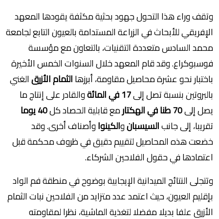
وتقف وراء هذا التحول جهود بحثية مكثفة يقودها المعهد
الإفريقي للأبحاث في الزراعة المستدامة بالعيون التابع لجامعة
محمد السادس متعددة التقنيات، بالتعاون مع مؤسسة
فوسبوكراع. وقد قام المعهد خلال السنوات الخمس الأخيرة
باختبار نحو عشرة محاصيل مقاومة، أبرزها
الثمام الأزرق
الغني
بالبروتين بنسبة تصل إلى
17 في المائة
والقادر على إنتاج ما
يصل إلى
70 طنا في الهكتار
مع قابلية الحصاد كل
40 يوما
تقريبا، إلى جانب
السيسبان
و
الكينوا
وأصناف أخرى. وقد
خضعت هذه المحاصيل لتقييم دقيق في ظروف محكمة قبل
اعتمادها في حقول الفلاحين الشركاء.
وتتجلى النتائج الميدانية الإيجابية بوضوح في منطقة فم الواد
بإقليم العيون، حيث اعتمد عدد متزايد من الفلاحين نبات الثمام
الأزرق علفا بديلا مفضلا لتغذية الماشية، نظرا لمقاومته