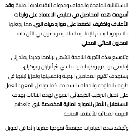
الاستثنائية للملوحة والجفاف وجدواه الاقتصادية المثبتة.
وقد
أسهمت هذه المحاصيل في تقليص الاعتماد على واردات
الأعلاف وتخفيف الضغط على موارد مياه الري
، مما يجعلها
حلا مزدوجا يخدم الإنتاجية الفلاحية ويصون في الآن ذاته
المخزون المائي
المحلي
.
وتتوسع هذه التجربة الناجحة لتشمل برنامجا جديدا يمتد إلى
إقليمي بوجدور وطرفاية وجماعتي بئر أنزاران وبوكراع،
يستهدف تقييم المحاصيل البديلة وتحسينها وتعزيز تبنيها في
ظروف الملوحة والجفاف الشديدة. كما يواصل المعهد العمل
على تحليل التركيب الكيميائي الحيوي لهذه النباتات بهدف
الاستغلال الأمثل للموارد المائية المخصصة للري
وتعظيم
القيمة الغذائية للأعلاف المنتجة.
وتُجسّد هذه المبادرات مجتمعةً نموذجا مغربيا رائدا في تحويل