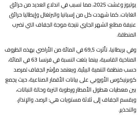
يوليوز وغشت 2025، مما تسبب في اندلاع العديد من حرائق
الغابات. كما شهدت كل من إسبانيا والبرتغال وإيطاليا حرائق
عنيفة مطلع الشهر الجاري نتيجة موجة الجفاف التي تضرب
المنطقة.
وفي بريطانيا، تأثرت 69,5 في المائة من الأراضي بهذه الظروف
المناخية القاسية، بينما بلغت النسبة في فرنسا 63 في المائة،
حسب منظمة التنمية البيئية. ويعتمد مؤشر الجفاف لمرصد
كوبرنيكوس الأوروبي على بيانات الأقمار الصناعية، حيث يجمع
بين معطيات هطول الأمطار ورطوبة التربة وحالة النباتات،
ويقسم الجفاف إلى ثلاثة مستويات هي: الرصد، والإنذار،
والتحذير.