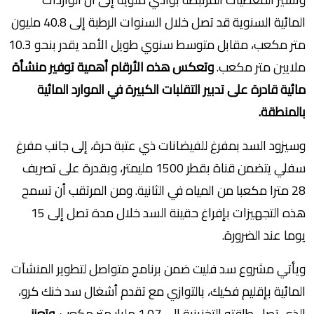
المائية السنوية قد تصل خلال السنوات الرطبة إلى 40.8 مليون
متر مكعب، مقابل متوسط سنوي طويل الأمد يقدر بنحو 10.3
ملايين متر مكعب.
وتعكس هذه الأرقام أهمية توفير منشأة
مائية قادرة على تدبير التقلبات الكبيرة في الموارد المائية
بالمنطقة.
وسيزود السد بمفرغ للفيضانات ذي عتبة حرة، إلى جانب مفرغ
سفلي يتضمن قناة بقطر 1500 مليمتر، وبقدرة على تصريف
28 مترا مكعبا من المياه في الثانية. ومن المرتقب أن تسمح
هذه التجهيزات بإفراغ حقينة السد خلال مدة تصل إلى 15
يوما عند الضرورة.
ويأتي مشروع سد فليت ضمن برنامج متواصل لتطوير المنشآت
المائية بإقليم فكيك، بالتوازي مع تقدم أشغال سد خنك كرو،
الذي تصل طاقته التخزينية إلى 1.07 مليار متر مكعب.
وتعزز