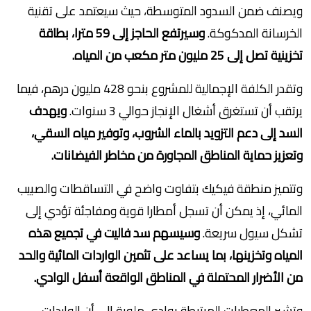
ويصنف ضمن السدود المتوسطة، حيث سيعتمد على تقنية
الخرسانة المدكوكة.
وسيرتفع الحاجز إلى 59 مترا، بطاقة
تخزينية تصل إلى 25 مليون متر مكعب من المياه.
وتقدر الكلفة الإجمالية للمشروع بنحو 428 مليون درهم، فيما
يرتقب أن تستغرق أشغال الإنجاز حوالي 3 سنوات.
ويهدف
السد إلى دعم التزويد بالماء الشروب، وتوفير مياه السقي،
وتعزيز حماية المناطق المجاورة من مخاطر الفيضانات.
وتتميز منطقة فيكيك بتفاوت واضح في التساقطات والصبيب
المائي، إذ يمكن أن تسجل أمطارا قوية ومفاجئة تؤدي إلى
تشكل سيول سريعة.
وسيسهم سد فاليت في تجميع هذه
المياه وتخزينها، بما يساعد على تثمين الواردات المائية والحد
من الأضرار المحتملة في المناطق الواقعة أسفل الوادي.
وتشير المعطيات المرتبطة بوادي ملوية إلى أن الواردات