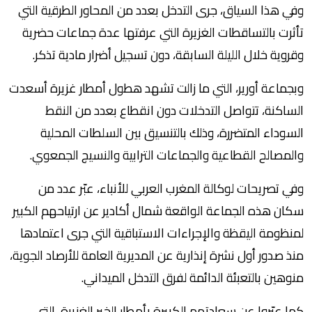
وفي هذا السياق، جرى التدخل بعدد من المحاور الطرقية التي
تأثرت بالتساقطات الغزيرة التي عرفتها عدة جماعات حضرية
وقروية خلال الليلة السابقة، دون تسجيل أضرار مادية تذكر.
وبجماعة أورير، التي ما زالت تشهد هطول أمطار غزيرة أسعدت
الساكنة، تتواصل التدخلات دون انقطاع بعدد من النقط
السوداء المتضررة، وذلك بالتنسيق بين السلطات المحلية
والمصالح القطاعية والجماعات الترابية والنسيج الجمعوي.
وفي تصريحات لوكالة المغرب العربي للأنباء، عبّر عدد من
سكان هذه الجماعة الواقعة شمال أكادير عن ارتياحهم الكبير
لمنظومة اليقظة والإجراءات الاستباقية التي جرى اعتمادها
منذ صدور أول نشرة إنذارية عن المديرية العامة للأرصاد الجوية،
منوهين بالتعبئة الدائمة لفرق التدخل الميداني.
كما عبّروا عن سعادتهم الكبيرة بأمطار الخير الغزيرة، التي