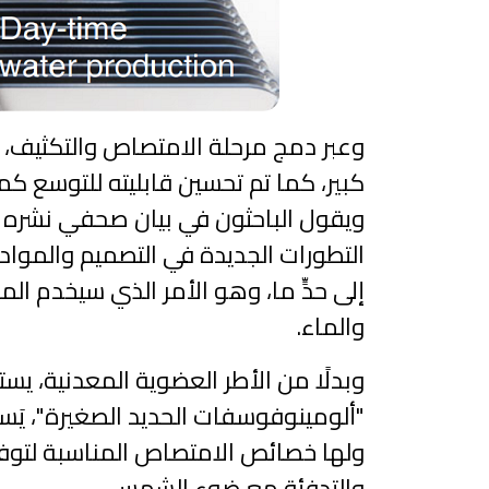
وعبر دمج مرحلة الامتصاص والتكثيف، و
كبير، كما تم تحسين قابليته للتوسع كمن
ويقول الباحثون في بيان صحفي نشره م
التطورات الجديدة في التصميم والمواد ال
إلى حدٍّ ما، وهو الأمر الذي سيخدم الم
والماء.
وبدلًا من الأطر العضوية المعدنية، يس
"ألومينوفوسفات الحديد الصغيرة"، يَس
ولها خصائص الامتصاص المناسبة لتوفير ن
والتدفئة مع ضوء الشمس.