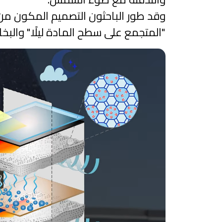
وقد طور الباحثون التصميم المكون من م
"المتجمع على سطح المادة ليلًا" والبخار