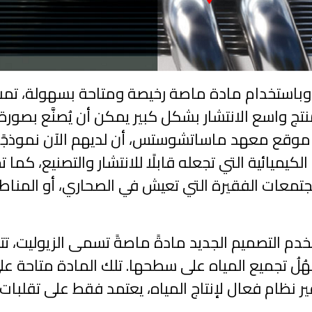
باستخدام مادة ماصة رخيصة ومتاحة بسهولة، تمت ز
تج واسع الانتشار بشكل كبير يمكن أن يُصنَّع بصورة 
وقع معهد ماساتشوستس، أن لديهم الآن نموذجًا أول
كيميائية التي تجعله قابلًا للانتشار والتصنيع، كما
جتمعات الفقيرة التي تعيش في الصحاري، أو المناطق ا
تخدم التصميم الجديد مادةً ماصةً تسمى الزيوليت، 
هُلُ تجميع المياه على سطحها. تلك المادة متاحة 
ظام فعال لإنتاج المياه، يعتمد فقط على تقلبات درجا