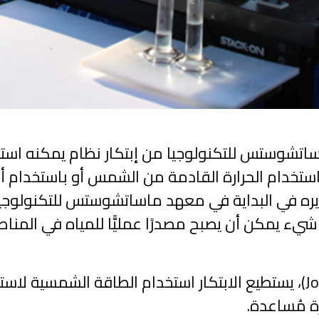
تشوستس للتكنولوجيا من إبتكار نظام يمكنه استخرا
تخدام الحرارة القادمة من الشمس أو باستخدام أيّ
يء يمكن أن يصبح مصدرًا عمليًّا للمياه في المناط
ووفق دراسة نشرتها دورية "جول" (Joule)، يستطيع الابتكار استخدام الط
زة مُساعدة.